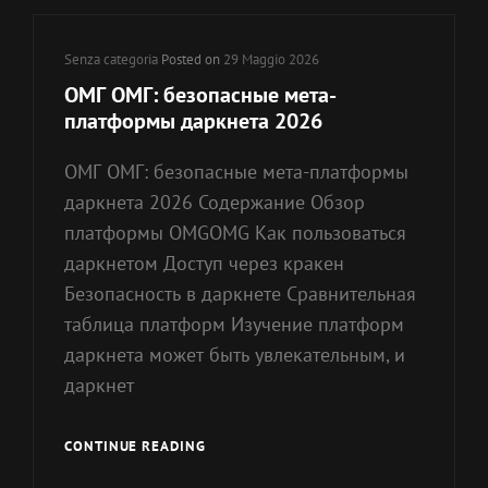
2026
Cat
Senza categoria
Posted on
29 Maggio 2026
Links
ОМГ ОМГ: безопасные мета-
платформы даркнета 2026
ОМГ ОМГ: безопасные мета-платформы
даркнета 2026 Содержание Обзор
платформы OMGOMG Как пользоваться
даркнетом Доступ через кракен
Безопасность в даркнете Сравнительная
таблица платформ Изучение платформ
даркнета может быть увлекательным, и
даркнет
ОМГ
CONTINUE READING
ОМГ: