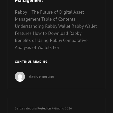
Management
Rabby – The Future of Digital Asset
Management Table of Contents
Understanding Rabby Wallet Rabby Wallet
Features How to Download Rabby
Benefits of Using Rabby Comparative
Analysis of Wallets For
RABBY
CONTINUE READING
–
THE
davidemerlino
FUTURE
OF
DIGITAL
ASSET
MANAGEMENT
Cat
Senza categoria
Posted on
4 Giugno 2026