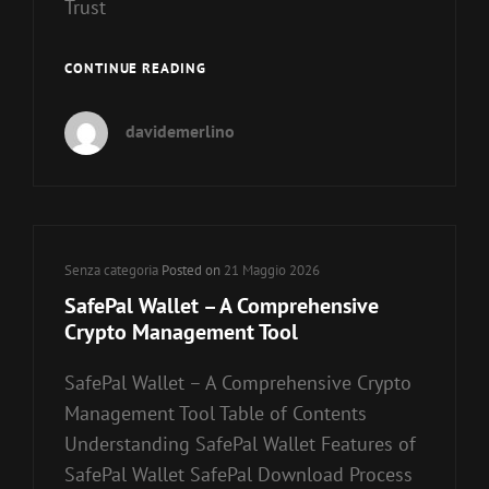
Trust
TRUST
CONTINUE READING
WALLET
–
davidemerlino
YOUR
ALL-
IN-
ONE
CRYPTO
STORAGE
Cat
Senza categoria
Posted on
21 Maggio 2026
SOLUTION
Links
SafePal Wallet – A Comprehensive
Crypto Management Tool
SafePal Wallet – A Comprehensive Crypto
Management Tool Table of Contents
Understanding SafePal Wallet Features of
SafePal Wallet SafePal Download Process