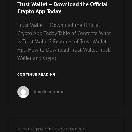
Links
Trust Wallet – Download the Official
Crypto App Today
Trust Wallet – Download the Official
Crypto App Today Table of Contents What
is Trust Wallet? Features of Trust Wallet
App How to Download Trust Wallet Trust
Wallet and Crypto
TRUST
CONTINUE READING
WALLET
–
davidemerlino
DOWNLOAD
THE
OFFICIAL
CRYPTO
APP
TODAY
Cat
Senza categoria
Posted on
30 Maggio 2026