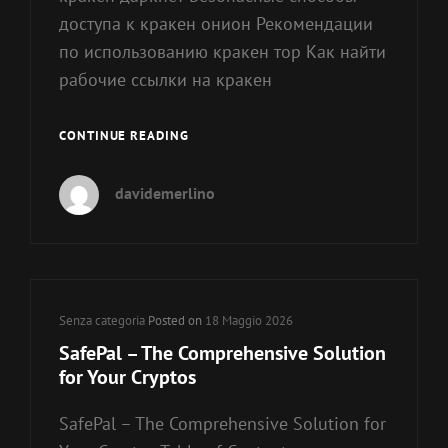
доступа к кракен онион Рекомендации
по использованию кракен тор Как найти
рабочие ссылки на кракен
КРАКЕН:
CONTINUE READING
БЕЗОПАСНЫЙ
ДОСТУП
davidemerlino
К
ДАРКНЕТУ
В
2026
Cat
Senza categoria
Posted on
18 Maggio 2026
Links
SafePal – The Comprehensive Solution
for Your Cryptos
SafePal – The Comprehensive Solution for