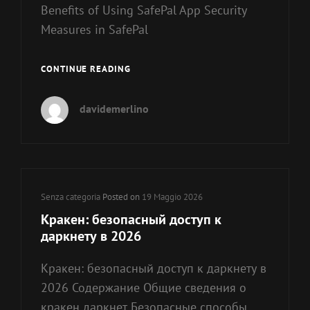
Benefits of Using SafePal App Security
Measures in SafePal
SAFEPAL
CONTINUE READING
WALLET
–
davidemerlino
A
COMPREHENSIVE
CRYPTO
MANAGEMENT
TOOL
Cat
Senza categoria
Posted on
19 Maggio 2026
Links
Кракен: безопасный доступ к
даркнету в 2026
Кракен: безопасный доступ к даркнету в
2026 Содержание Общие сведения о
кракен даркнет Безопасные способы