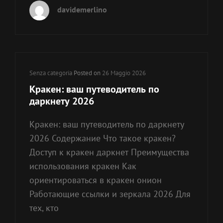
БЕЗОПАСНЫЕ
davidemerlino
МЕТА-
ПЛАТФОРМЫ
ДАРКНЕТА
2026
Cat
Senza categoria
Posted on
26 Maggio 2026
Links
Кракен: ваш путеводитель по
даркнету 2026
Кракен: ваш путеводитель по даркнету
2026 Содержание Что такое кракен?
Доступ к кракен даркнет Преимущества
использования кракен Как
ориентироваться в кракен онион
Работающие ссылки и зеркала 2026 Для
тех, кто