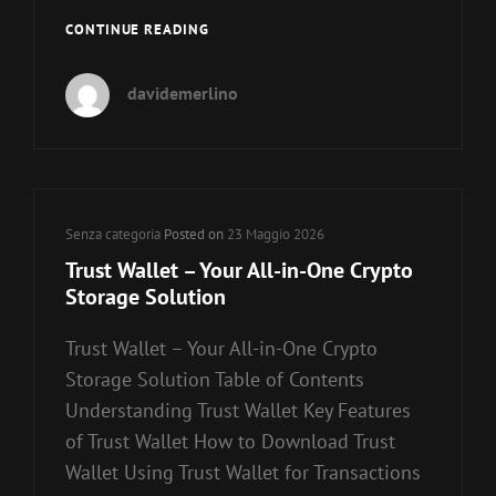
КРАКЕН:
CONTINUE READING
ВАШ
ПУТЕВОДИТЕЛЬ
davidemerlino
ПО
ДАРКНЕТУ
2026
Cat
Senza categoria
Posted on
23 Maggio 2026
Links
Trust Wallet – Your All-in-One Crypto
Storage Solution
Trust Wallet – Your All-in-One Crypto
Storage Solution Table of Contents
Understanding Trust Wallet Key Features
of Trust Wallet How to Download Trust
Wallet Using Trust Wallet for Transactions