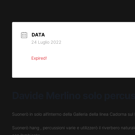
DATA
24 Luglio 2022
Expired!
Davide Merlino solo percu
Suonerò in solo all’interno della Galleria della linea Cadorna s
Suonerò hang , percussioni varie e utilizzerò il riverbero natura