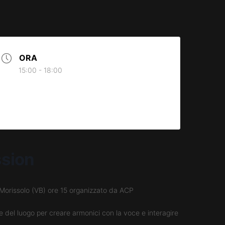
ORA
15:00 - 18:00
ssion
ul Morissolo (VB) ore 15 organizzato da ACP
le del luogo per creare armonici con la voce e interagire