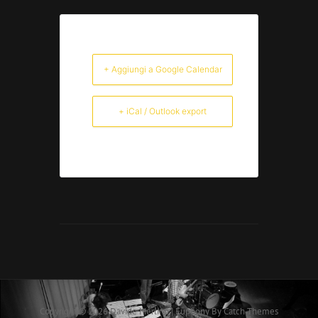
+ Aggiungi a Google Calendar
+ iCal / Outlook export
Copyright © 2026
Davide Merlino
|
Euphony By
Catch Themes