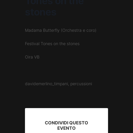
Tones on the
stones
Madama Butterfly (Orchestra e coro)
Festival Tones on the stones
Oira VB
davidemerlino_timpani, percussioni
CONDIVIDI QUESTO
EVENTO