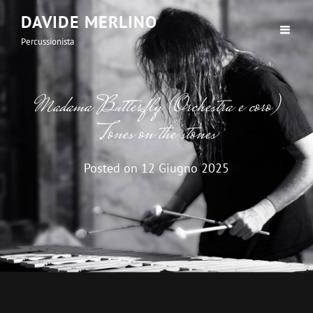
DAVIDE MERLINO
Percussionista
Madama Butterfly (Orchestra e coro)
Tones on the stones
Posted on
12 Giugno 2025