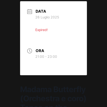
DATA
26 Luglio 2025
Expired!
ORA
21:00 - 23:00
Madama Butterfly
(Orchestra e coro)