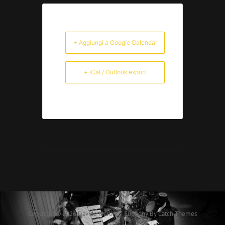
+ Aggiungi a Google Calendar
+ iCal / Outlook export
Copyright © 2026
Davide Merlino
|
Euphony By
Catch Themes