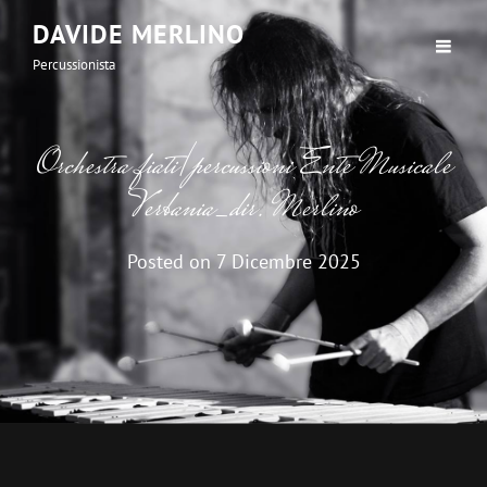
DAVIDE MERLINO
Percussionista
Orchestra fiati/percussioni Ente Musicale
Verbania_dir. Merlino
Posted on
7 Dicembre 2025