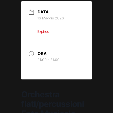
DATA
16 Maggio 2026
Expired!
ORA
21:00 - 21:00
Orchestra
fiati/percussioni