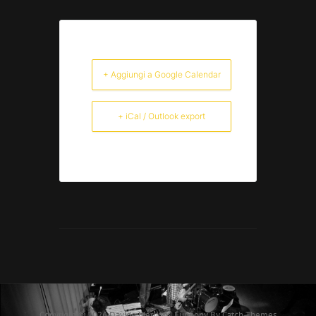
+ Aggiungi a Google Calendar
+ iCal / Outlook export
Copyright © 2026
Davide Merlino
|
Euphony By
Catch Themes