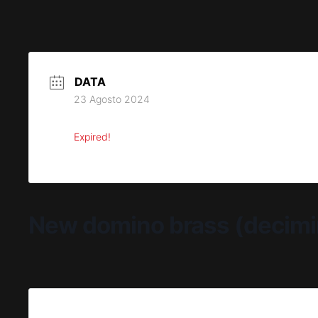
DATA
23 Agosto 2024
Expired!
New domino brass (decimin