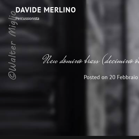
DAVIDE MERLINO
Percussionista
New domino brass (decimino ot
Posted on
20 Febbraio