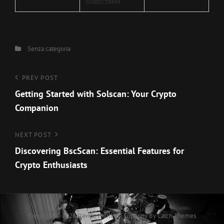
новостями
Categories
Senza categoria
Navigazione
Previous
PREV POST
Post
Getting Started with Solscan: Your Crypto
articoli
Companion
Next
NEXT POST
Post
Discovering BscScan: Essential Features for
Crypto Enthusiasts
Copyright © 2026
Davide Merlino
|
Euphony By
Catch Themes