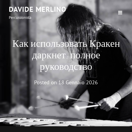
DAVIDE MERLINO
Percussionista
Как использовать Кракен
даркнет: полное
руководство
Posted on
18 Gennaio 2026