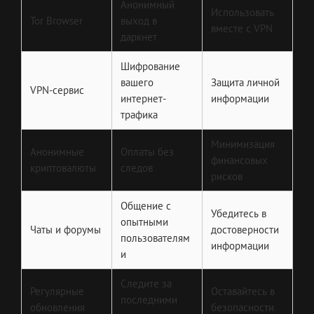
Анонимный
Использовать
Tor Browser
выход в
вместе с VPN
даркнет
Шифрование
вашего
Защита личной
VPN-сервис
интернет-
информации
трафика
Минимизация
Анонимные
Оплаты без
финансовых
криптовалюты
следов
рисков
Общение с
Убедитесь в
опытными
Чаты и форумы
достоверности
пользователям
информации
и
Следите за
Регулярные
Оставайтесь в
последними
обновления
безопасности