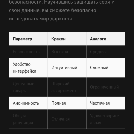
безопасности. Научившись защищать себя и
свои данные, вы сможете безопасно
исследовать мир даркнета.
Параметр
Кракен
Аналоги
Безопасность
Высокая
Средняя
Удобство
Интуитивный
Сложный
интерфейса
Доступные
Широкий
Ограниченный
товары
ассортимент
Анонимность
Полная
Частичная
Общая
Удовлетворите
Отличная
репутация
льная