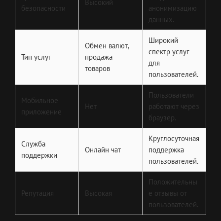
Высокий
безопасности
анонимизацию
данных.
Широкий
Обмен валют,
спектр услуг
Тип услуг
продажа
для
товаров
пользователей.
Пользователи
Мобильное
Нет
работают через
приложение
браузер.
Круглосуточная
Служба
Онлайн чат
поддержка
поддержки
пользователей.
Положительны
Репутация
Высокая
е отзывы от
пользователей.