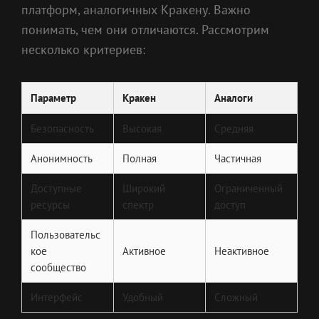
платформ, аналогичных Кракену. Важно
понимать, чем они отличаются. Рассмотрим
несколько критериев:
Параметр
Кракен
Аналоги
Безопасность
Высокая
Средняя
Анонимность
Полная
Частичная
Доступные
Широкий
Ограниченный
ресурсы
спектр
доступ
Пользовательс
кое
Активное
Неактивное
сообщество
Интерфейс
Удобный
Сложный