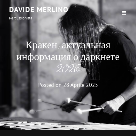
DAVIDE MERLINO
Percussionista
Кракен: актуальная
информация о даркнете
2026
Posted on
28 Aprile 2025