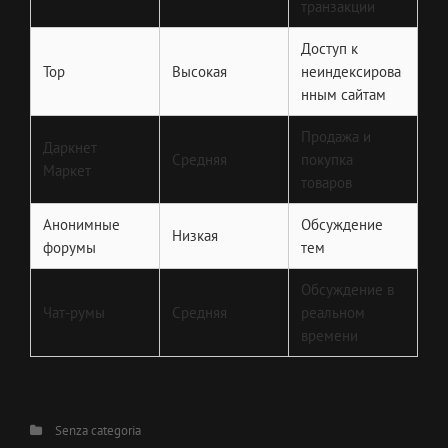
транзакции
Доступ к
Тор
Высокая
неиндексирова
нным сайтам
Продажа и
Даркнет
Средняя
покупка
Маркет
товаров
Анонимные
Обсуждение
Низкая
форумы
тем
Обсуждение в
Чат-румы
Средняя
реальном
времени
Categories
Senza categoria