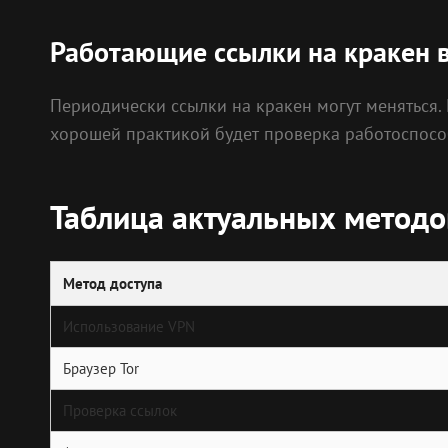
Работающие ссылки на кракен 
Периодически ссылки на кракен могут меняться.
хорошей практикой будет проверка работоспосо
Таблица актуальных методо
Метод доступа
Использование VPN
Браузер Tor
Проверка ссылок