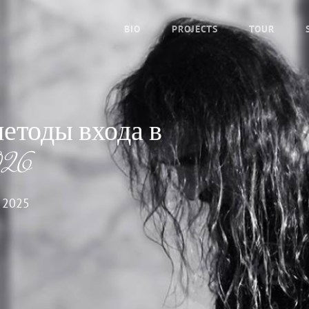
BIO
PROJECTS
TOUR
етоды входа в
026
 2025