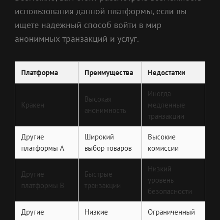
использования данной платформы, если вы
ищете надежный способ войти в мир
анонимных транзакций и услуг.
Платформа
Преимущества
Недостатки
Иногда
Высокая
Кракен
медленные
анонимность
транзакции
Другие
Широкий
Высокие
платформы A
выбор товаров
комиссии
Низкий
Другие
Быстрые
уровень
платформы B
транзакции
безопасности
Другие
Низкие
Ограниченный