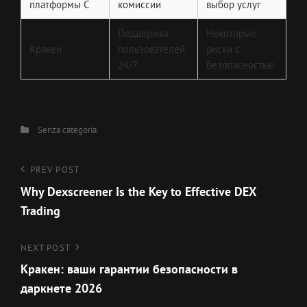
платформы C
комиссии
выбор услуг
Поддержка
Некоторые
Кракен
пользователей
риски с
24/7
безопасностью
Categories
Senza categoria
Navigazione
Previous
PREV POST
Post
Why Dexscreener Is the Key to Effective DEX
articoli
Trading
Next
NEXT POST
Post
Кракен: ваши гарантии безопасности в
даркнете 2026