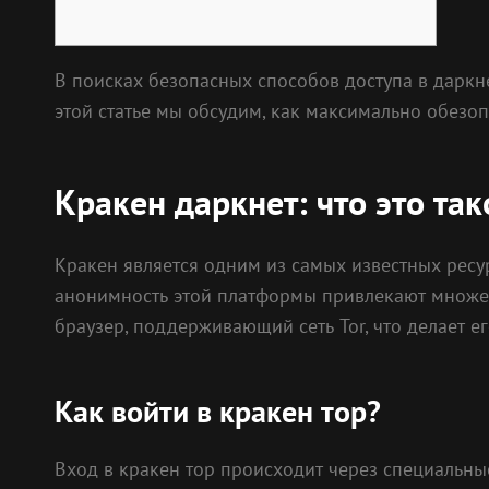
В поисках безопасных способов доступа в дарк
этой статье мы обсудим, как максимально обезоп
Кракен даркнет: что это так
Кракен является одним из самых известных ресур
анонимность этой платформы привлекают множест
браузер, поддерживающий сеть Tor, что делает е
Как войти в кракен тор?
Вход в кракен тор происходит через специальны