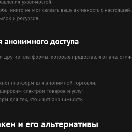
равления уязвимостей.
бы никто не мог связать вашу активность с настоящей 
ылок и ресурсов.
 анонимного доступа
 и другие платформы, которые предоставляют аналогич
ркнет платформ для анонимной торговли.
 широким спектром товаров и услуг.
рм для тех, кто ищет анонимность.
кен и его альтернативы