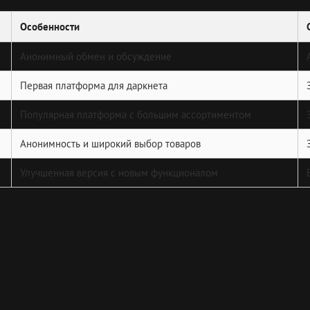
Особенности
Анонимный обмен и обсуждение
Первая платформа для даркнета
Популярная платформа с большим ассортиментом
Анонимность и широкий выбор товаров
Улучшенная версия с новым функционалом
Next
Post