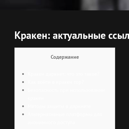
Кракен: актуальные ссы
Содержание
Кракен даркнет: что это такое?
Как войти в кракен тор?
Безопасность при использовании
кракен
Методы защиты в даркнете
Альтернативные платформы для
анонимного доступа