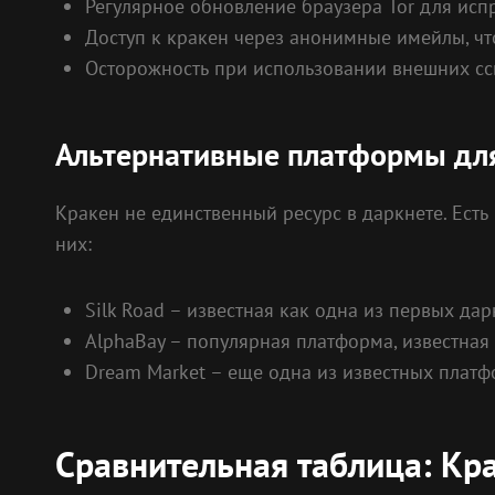
Регулярное обновление браузера Tor для исп
Доступ к кракен через анонимные имейлы, что
Осторожность при использовании внешних сс
Альтернативные платформы для
Кракен не единственный ресурс в даркнете. Есть
них:
Silk Road – известная как одна из первых да
AlphaBay – популярная платформа, известная
Dream Market – еще одна из известных платфо
Сравнительная таблица: Кра