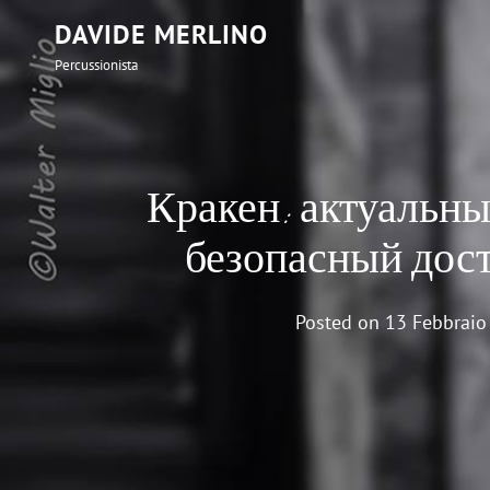
DAVIDE MERLINO
Percussionista
Кракен: актуальны
безопасный дос
Posted on
13 Febbraio