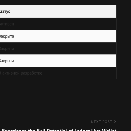
Статус
Активен
Закрыта
Закрыта
Закрыта
В активной разработке
NEXT POST
Experience the Full Potential of Ledger Live Wallet