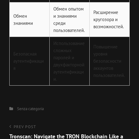
Обмен опытом
Расширение
Обмен
и знаниями
кругозора и
знаниями
среди
возможностей.
пользователей.
Использование
Повышение
сложных
Безопасная
уровня
паролей и
аутентификаци
безопасности
двухфакторной
я
аккаунтов
аутентификаци
пользователей.
и.
Categories
Senza categoria
Navigazione
Previous
PREV POST
Post
Tronscan: Navigate the TRON Blockchain Like a
articoli