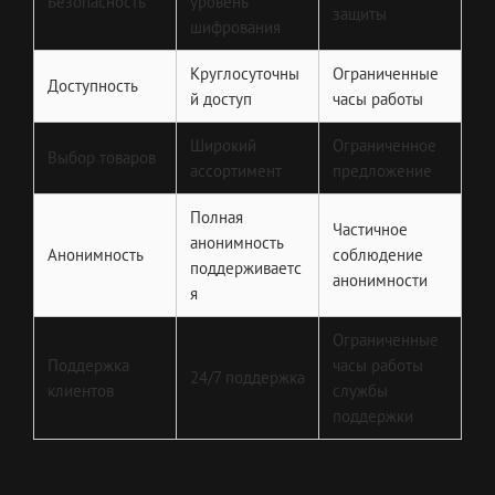
Безопасность
уровень
защиты
шифрования
Круглосуточны
Ограниченные
Доступность
й доступ
часы работы
Широкий
Ограниченное
Выбор товаров
ассортимент
предложение
Полная
Частичное
анонимность
Анонимность
соблюдение
поддерживаетс
анонимности
я
Ограниченные
Поддержка
часы работы
24/7 поддержка
клиентов
службы
поддержки