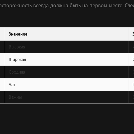
осторожность всегда должна быть на первом месте. Сле
Значение
Высокая
Широкая
Средняя
Чат
Важны