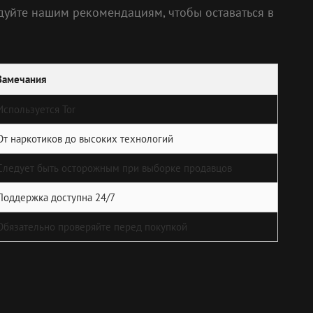
дуйте нашим рекомендациям, чтобы оставаться в
Замечания
Используется Tor
От наркотиков до высоких технологий
Следует быть осторожным при выборке продавцов
Поддержка доступна 24/7
Обязательно проверяйте перед покупкой