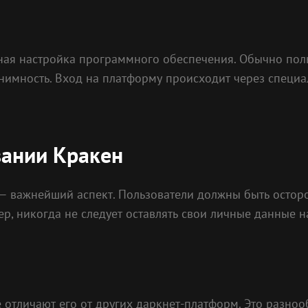
ная настройка программного обеспечения. Обычно поль
нимность. Вход на платформу происходит через специа
вании Кракен
 — важнейший аспект. Пользователи должны быть осто
р, никогда не следует оставлять свои личные данные н
отличают его от других даркнет-платформ. Это разнооб