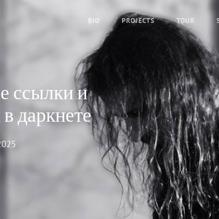
BIO
PROJECTS
TOUR
е ссылки и
 в даркнете
2025