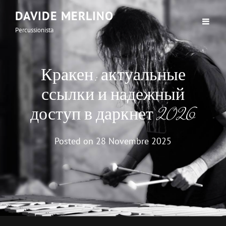
DAVIDE MERLINO
Percussionista
Кракен: актуальные
ссылки и надежный
доступ в даркнет 2026
Posted on
28 Novembre 2025