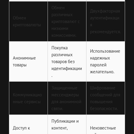
Обмен
Двухфакторная
различных
Обмен
аутентификаци
криптовалют с
криптовалюты
я
низкими
рекомендуется.
комиссиями.
Покупка
Использование
различных
Анонимные
надежных
товаров без
товары
паролей
идентификации
желательно.
.
Защищенные
Шифрование
Коммуникацио
мессенджеры
сообщений для
нные сервисы
для анонимной
повышения
связи.
безопасности.
Публикации и
Доступ к
контент,
Неизвестные