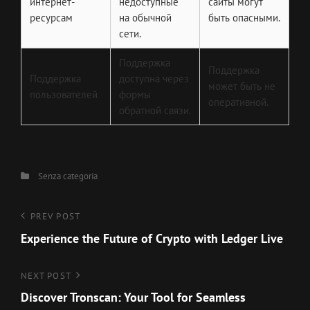
интернет-
недоступные
сайты могут
ресурсам
на обычной
быть опасными.
сети.
Поддержка
Поддержка
Поддержка
доступна через
может быть не
пользователей
формы
оперативной.
обратной связи.
Categories
Senza categoria
Navigazione
Previous
PREV POST
Post
Experience the Future of Crypto with Ledger Live
articoli
Next
NEXT POST
Post
Discover Tronscan: Your Tool for Seamless