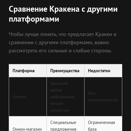
Сравнение Кракена с другими
платформами
Чтобы лучше понять, что предлагает Кракен в
сравнении с другими платформами, важно
рассмотреть его сильные и слабые стороны.
Платформа
Преимущества
Недостатки
Широкий
выбор
Риск
Кракен
информации,
мошенничества
низкие
комиссии
Специальные
Ограниченная
Онион-магазин
предложения
база