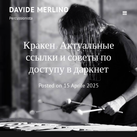
DAVIDE MERLINO
Percussionista
Кракен: Актуальные
ссылки и советы по
доступу в даркнет
Posted on
15 Aprile 2025