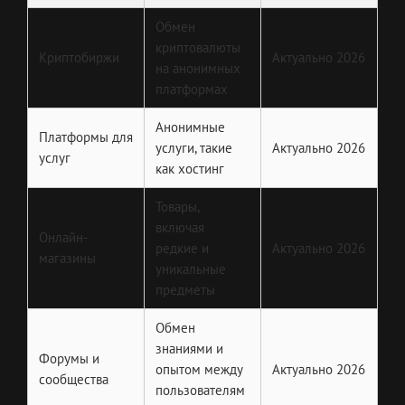
Обмен
криптовалюты
Криптобиржи
Актуально 2026
на анонимных
платформах
Анонимные
Платформы для
услуги, такие
Актуально 2026
услуг
как хостинг
Товары,
включая
Онлайн-
редкие и
Актуально 2026
магазины
уникальные
предметы
Обмен
знаниями и
Форумы и
опытом между
Актуально 2026
сообщества
пользователям