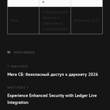
и
Платформы для
общения и
Чаты
Актуально 2026
совместного
сотрудничества
Categories
Senza categoria
Navigazione
Previous
PREV POST
Post
Мега СБ: безопасный доступ к даркнету 2026
articoli
Next
NEXT POST
Post
Experience Enhanced Security with Ledger Live
Integration