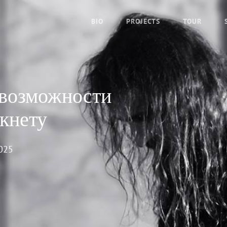
BIO
PROJECTS
TOUR
 возможности
ркнету
2025