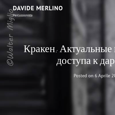
DAVIDE MERLINO
Percussionista
Кракен: Актуальные
доступа к да
Posted on
6 Aprile 