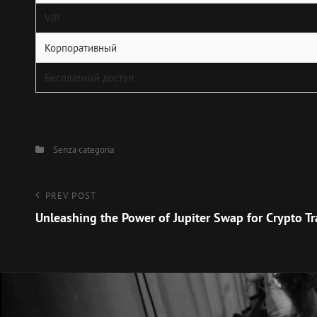
VIP
Корпоративный
Бесплатный доступ
Categories
Senza categoria
Navigazione
Previous
PREV POST
Post
Unleashing the Power of Jupiter Swap for Crypto Tr
articoli