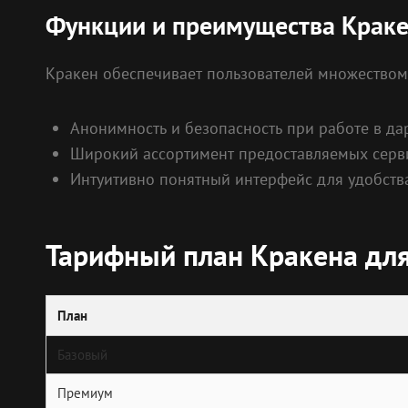
Функции и преимущества Крак
Кракен обеспечивает пользователей множеством
Анонимность и безопасность при работе в да
Широкий ассортимент предоставляемых серви
Интуитивно понятный интерфейс для удобства
Тарифный план Кракена для
План
Базовый
Премиум