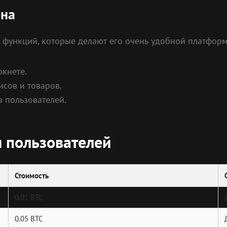
ена
 функций, которые делают его очень удобной платформ
ркнете.
сов и товаров.
 пользователей.
 пользователей
Стоимость
0.01 BTC
0.05 BTC