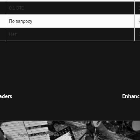
0.1 BTC
По запросу
Нет
Next
Post
aders
Enhanci
Copyright © 2026
Davide Merlino
|
Euphony By
Catch Themes