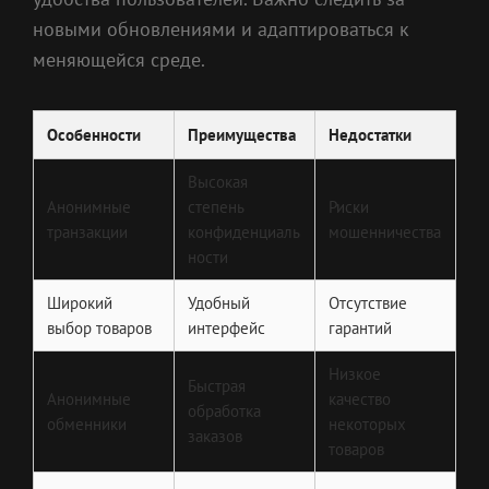
новыми обновлениями и адаптироваться к
меняющейся среде.
Особенности
Преимущества
Недостатки
Высокая
Анонимные
степень
Риски
транзакции
конфиденциаль
мошенничества
ности
Широкий
Удобный
Отсутствие
выбор товаров
интерфейс
гарантий
Низкое
Быстрая
Анонимные
качество
обработка
обменники
некоторых
заказов
товаров