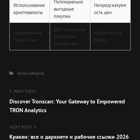
Потенциально
Использование
Непредсказуем
выгодные
криптовалюты
ость цен
покупки
Доступность на
Современные
Юридические
различных
технологии
риски
устройствах
Categories
Senza categoria
Navigazione
Previous
PREV POST
Post
Discover Tronscan: Your Gateway to Empowered
articoli
TRON Analytics
Next
NEXT POST
Post
Кракен: все о даркнете и рабочие ссылки 2026