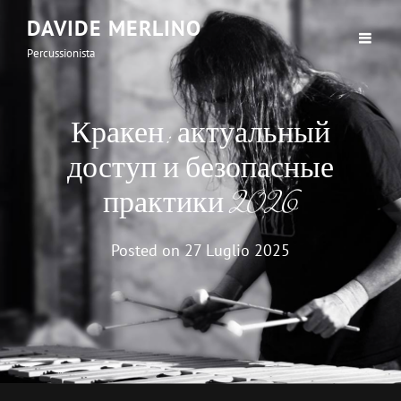
DAVIDE MERLINO
Percussionista
Кракен: актуальный
доступ и безопасные
практики 2026
Posted on
27 Luglio 2025