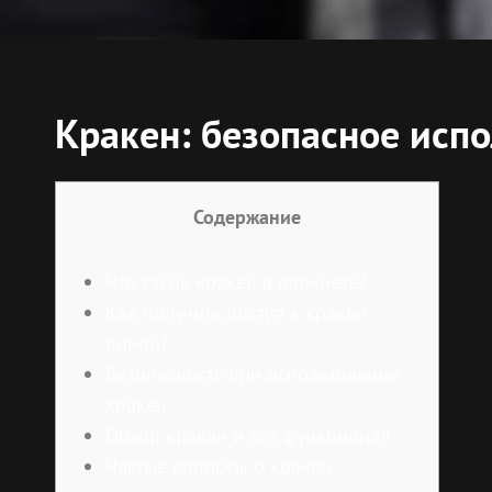
Кракен: безопасное исп
Содержание
Что такое кракен в даркнете?
Как получить доступ к кракен
онион?
Безопасность при использовании
кракен
Обзор кракен и его функционал
Частые вопросы о кракен