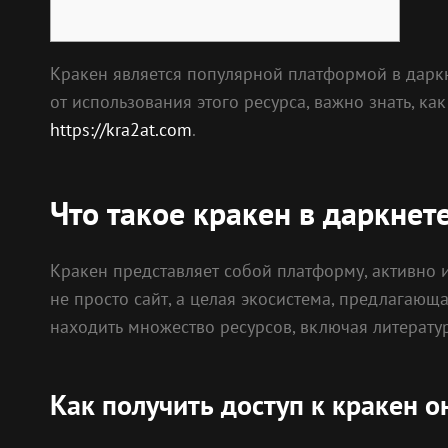
Кракен является популярной платформой в дарк
от использования этого ресурса, важно знать, 
https://kra2at.com
.
Что такое кракен в даркнет
Кракен представляет собой платформу, активно и
не просто сайт, а целая экосистема, предлагаю
находить множество ресурсов, включая литератур
Как получить доступ к кракен о