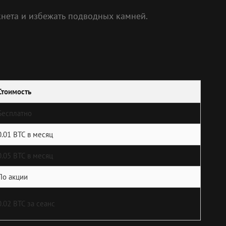
кнета и избежать подводных камней.
Стоимость
Бесплатно
0.01 BTC в месяц
0.05 BTC в месяц
По акции
0.02 BTC за сеанс