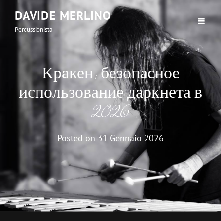
DAVIDE MERLINO
Percussionista
Кракен: безопасное
использование даркнета в
2026
Posted on
31 Gennaio 2026