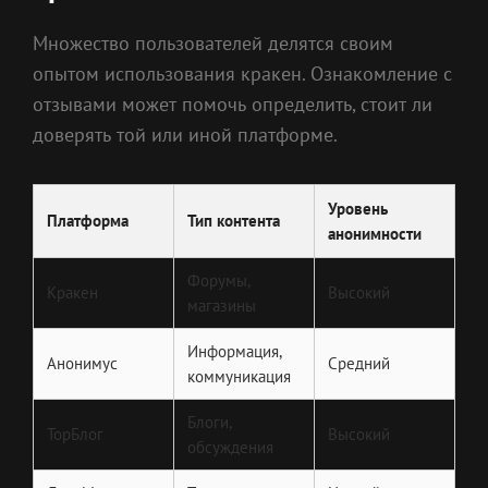
Множество пользователей делятся своим
опытом использования кракен. Ознакомление с
отзывами может помочь определить, стоит ли
доверять той или иной платформе.
Уровень
Платформа
Тип контента
анонимности
Форумы,
Кракен
Высокий
магазины
Информация,
Анонимус
Средний
коммуникация
Блоги,
ТорБлог
Высокий
обсуждения