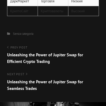
ДаркМаркет
Торговля
Низкий
КриптоСайт
Криптовалюты
Высокий
Categories
Senza categoria
Navigazione
Previous
PREV POST
Post
Unleashing the Power of Jupiter Swap for
articoli
Efficient Crypto Trading
Next
NEXT POST
Post
Unleashing the Power of Jupiter Swap for
Seamless Trades