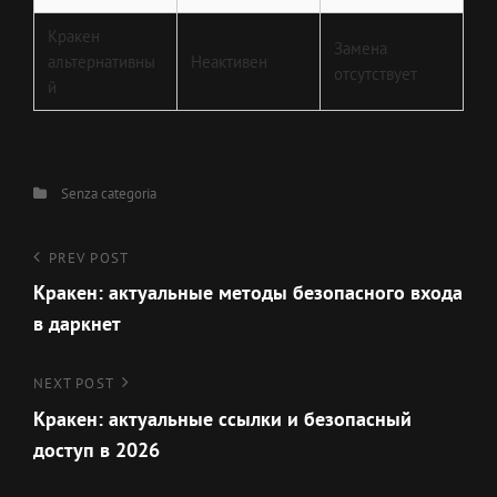
Кракен
Замена
альтернативны
Неактивен
отсутствует
й
Categories
Senza categoria
Navigazione
Previous
PREV POST
Post
Кракен: актуальные методы безопасного входа
articoli
в даркнет
Next
NEXT POST
Post
Кракен: актуальные ссылки и безопасный
доступ в 2026