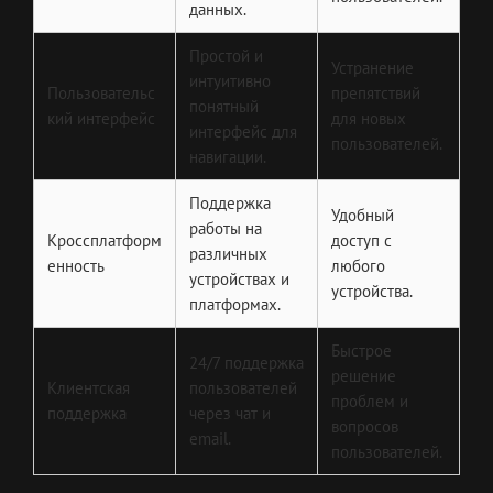
данных.
Простой и
Устранение
интуитивно
Пользовательс
препятствий
понятный
кий интерфейс
для новых
интерфейс для
пользователей.
навигации.
Поддержка
Удобный
работы на
Кроссплатформ
доступ с
различных
енность
любого
устройствах и
устройства.
платформах.
Быстрое
24/7 поддержка
решение
Клиентская
пользователей
проблем и
поддержка
через чат и
вопросов
email.
пользователей.