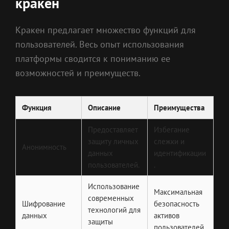
кракен
Кракен предлагает множество функций для
пользователей. Весь опыт использования
платформы сводится к пониманию ее
возможностей и преимуществ.
Функция
Описание
Преимущества
Предоставляет
Избегание
защиту личных
слежки и
Анонимность
данных
идентификации
пользователей.
.
Использование
Максимальная
современных
Шифрование
безопасность
технологий для
данных
активов
защиты
пользователей.