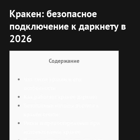
Кракен: безопасное
подключение к даркнету в
2026
Содержание
Что такое кракен и его
особенности
Как работает кракен даркнет
Безопасные методы доступа к
кракен онион
Риски и предостережения при
использовании кракен