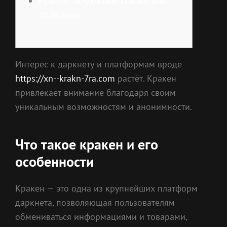
Кракен: актуальные ссылки для
2026 года
Интерес к даркнету и платформам вроде
https://xn--krakn-7ra.com
растёт. Кракен
привлекает внимание благодаря своим
уникальным возможностям и анонимности.
Что такое кракен и его
особенности
Кракен — это одна из крупнейших платформ
даркнета, позволяющая пользователям
обмениваться информациями и товарами,