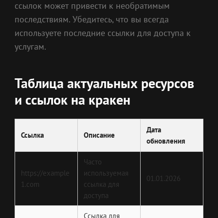
ссылок может привести к необратимым
последствиям. Убедитесь, что вы всегда
используете последние ссылки для доступа к
услугам.
Таблица актуальных ресурсов
и ссылок на кракен
Дата
Ссылка
Описание
обновления
Часто
https://example
используемая
01.01.2026
1.com
ссылка для
доступа
Ссылка для