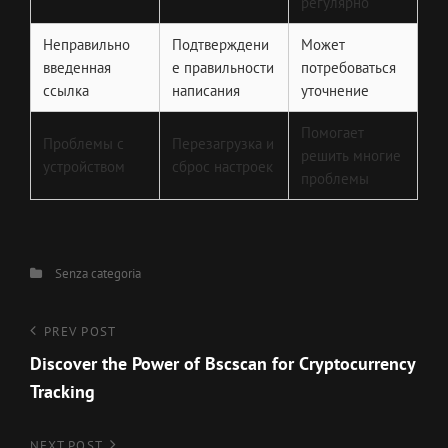
регулярно
Неправильно
Подтверждени
Может
введенная
е правильности
потребоваться
ссылка
написания
уточнение
Помогает
Проблемы с
Перезагрузка и
решить многие
устройством
сброс настроек
проблемы
Categories
Senza categoria
Navigazione
Previous
PREV POST
Post
Discover the Power of Bscscan for Cryptocurrency
articoli
Tracking
NEXT POST