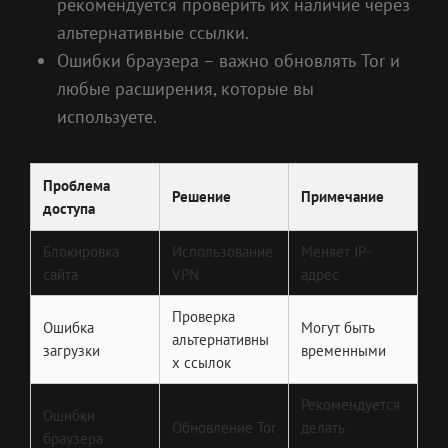
рекомендуется проверить их наличие через
альтернативные ссылки.
Ошибки браузера – важно обновлять Tor и
любые расширения, которые вы
используете.
Проблема
Решение
Примечание
доступа
Блокировка
Использование
Меняет IP-
сайта
VPN
адрес
Проверка
Ошибка
Могут быть
альтернативны
загрузки
временными
х ссылок
Рекомендуется
Ошибки
Обновление Tor
делать
браузера