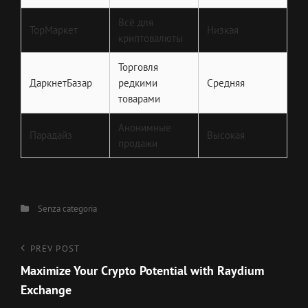
Всё для
ТорМаркет
Низкая
криптовалюты
Торговля
ДаркнетБазар
редкими
Средняя
товарами
Анонимные
Парадайз
Высокая
продажи
Categories
Senza categoria
Navigazione
Previous
PREV POST
Post
Maximize Your Crypto Potential with Raydium
articoli
Exchange