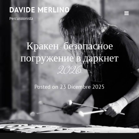
DAVIDE MERLINO
Percussionista
Кракен: безопасное
погружение в даркнет
2026
Posted on
23 Dicembre 2025