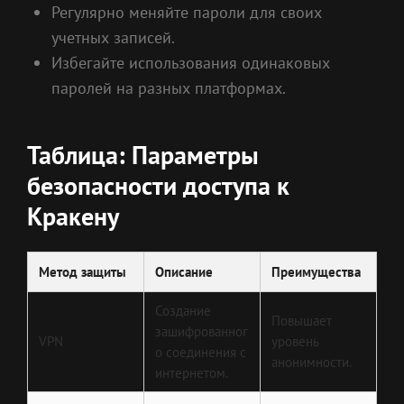
Регулярно меняйте пароли для своих
учетных записей.
Избегайте использования одинаковых
паролей на разных платформах.
Таблица: Параметры
безопасности доступа к
Кракену
Метод защиты
Описание
Преимущества
Создание
Повышает
зашифрованног
VPN
уровень
о соединения с
анонимности.
интернетом.