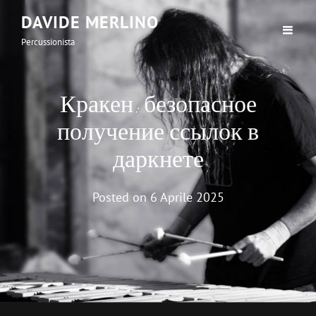
DAVIDE MERLINO
Percussionista
Кракен: безопасное
получение ссылок в
даркнете
Posted on
6 Aprile 2025