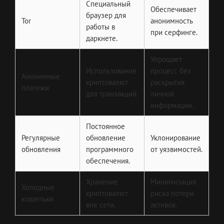
Специальный
Обеспечивает
браузер для
Tor
анонимность
работы в
при серфинге.
даркнете.
Упрощает
Использование
процесс без
Анонимные
криптовалют
раскрытия
платежи
для транзакций.
личной
информации.
Постоянное
Регулярные
обновление
Уклонирование
обновления
программного
от уязвимостей.
обеспечения.
Хранение
Минимизация
Холодные
криптовалют
риска потери
кошельки
вне сети.
активов.