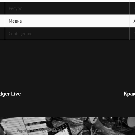
Ресурс
Медиа
Сообщество
Next
Post
dger Live
Крак
Copyright © 2026
Davide Merlino
|
Euphony By
Catch Themes