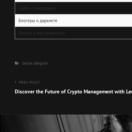
Сайты с онитацией
Блогеры о даркнете
Группы в мессенджерах
Categories
Senza categoria
Navigazione
Previous
PREV POST
Post
Discover the Future of Crypto Management with Le
articoli