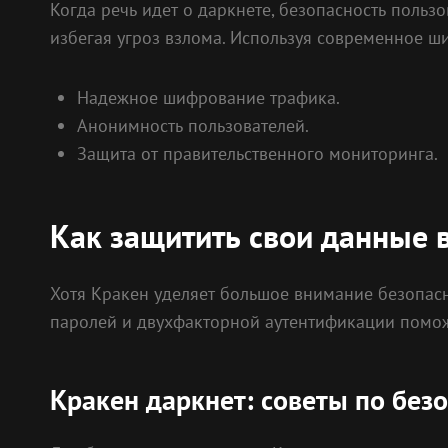
Когда речь идет о даркнете, безопасность польз
избегая угроз взлома. Используя современное ш
Надежное шифрование трафика.
Анонимность пользователей.
Защита от правительственного мониторинга.
Как защитить свои данные 
Хотя Кракен уделяет большое внимание безопас
паролей и двухфакторной аутентификации помо
Кракен даркнет: советы по без