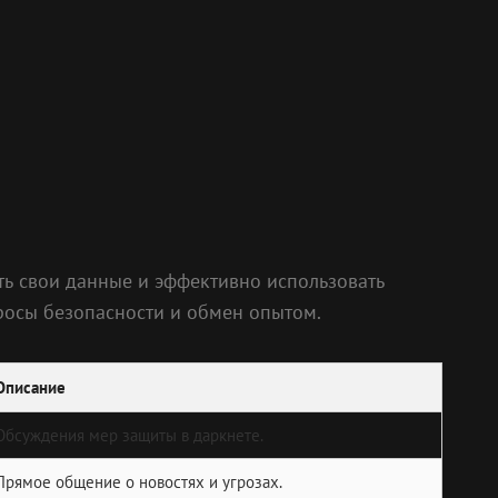
ть свои данные и эффективно использовать
росы безопасности и обмен опытом.
Описание
Обсуждения мер защиты в даркнете.
Прямое общение о новостях и угрозах.