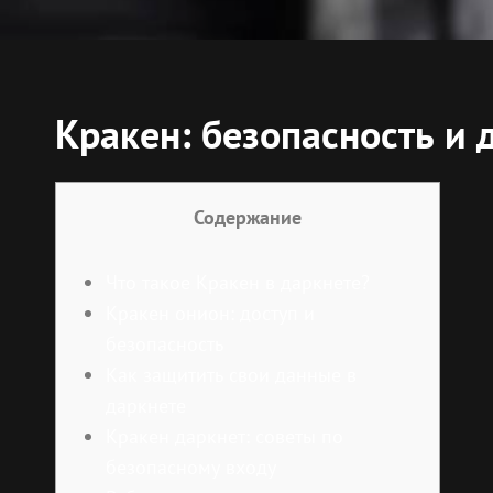
Кракен: безопасность и 
Содержание
Что такое Кракен в даркнете?
Кракен онион: доступ и
безопасность
Как защитить свои данные в
даркнете
Кракен даркнет: советы по
безопасному входу