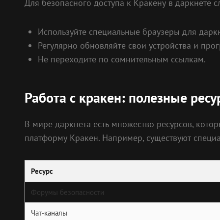
Для безопасного доступа к Кракену в даркнете
Используйте специальные браузеры для даркне
Регулярно обновляйте свои устройства и про
Не переходите по сомнительным ссылкам.
Работа с кракен: полезные рес
В мире даркнета есть множество ресурсов, кото
платформу Кракен. Например, существуют специ
Ресурс
Форумы безопасности
Чат-каналы