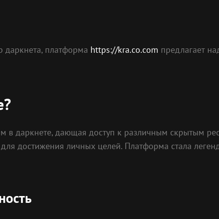
р даркнета, платформа
https://kra.co.com
предлагает на
е?
м в даркнете, дающая доступ к различным скрытым ре
для достижения личных целей. Платформа стала леген
ность