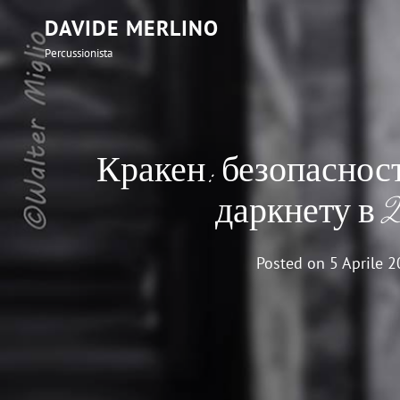
DAVIDE MERLINO
Percussionista
Кракен: безопасност
даркнету в 
Posted on
5 Aprile 