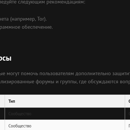
 следуйте следующим рекомендациям:
та (например, Tor).
граммное обеспечение.
урсы
рые могут помочь пользователям дополнительно защити
ализированные форумы и группы, где обсуждаются воп
Тип
Сообщество
Сообщество