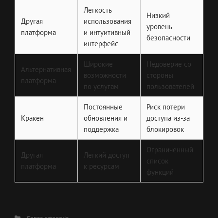
Легкость
Низкий
Другая
использования
уровень
платформа
и интуитивный
безопасности
интерфейс
Широкие
Недоверие со
Альтернативная
возможности
стороны
платформа
по услугам
пользователей
Постоянные
Риск потери
Кракен
обновления и
доступа из-за
поддержка
блокировок
Ограниченный
Другая
Легкий доступ
список
платформа
к ресурсам
функций
Categories