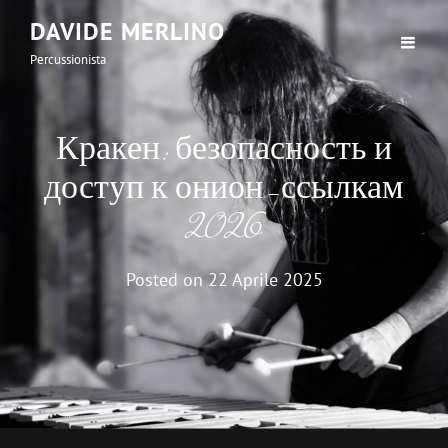
DAVIDE MERLINO
Percussionista
Кракен: безопасность и
доступ к онион-ссылкам
2026
Posted on
22 Aprile 2025