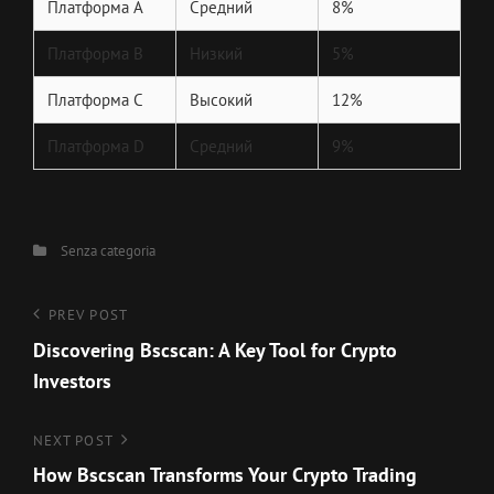
Платформа A
Средний
8%
Платформа B
Низкий
5%
Платформа C
Высокий
12%
Платформа D
Средний
9%
Categories
Senza categoria
Navigazione
Previous
PREV POST
Post
Discovering Bscscan: A Key Tool for Crypto
articoli
Investors
Next
NEXT POST
Post
How Bscscan Transforms Your Crypto Trading