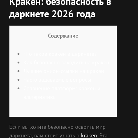
Кракен: безопасность в
даркнете 2026 года
Содержание
Что такое кракен в даркнете?
Как безопасно заходить на кракен
Лучшие онион-ссылки на кракен
Часто задаваемые вопросы
Сравнение платформ: кракен и
альтернативы
Если вы хотите безопасно освоить мир
даркнета, вам стоит узнать о
kraken
. Эта