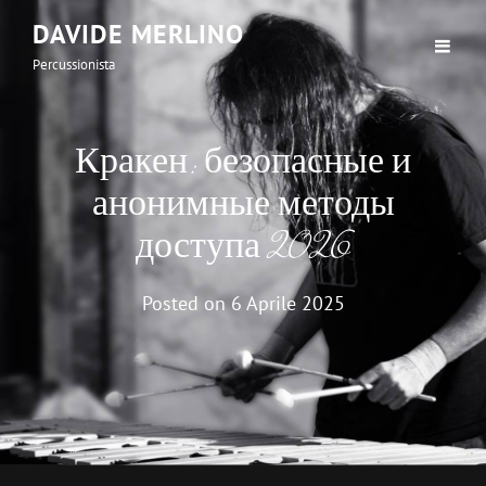
DAVIDE MERLINO
Percussionista
Кракен: безопасные и
анонимные методы
доступа 2026
Posted on
6 Aprile 2025