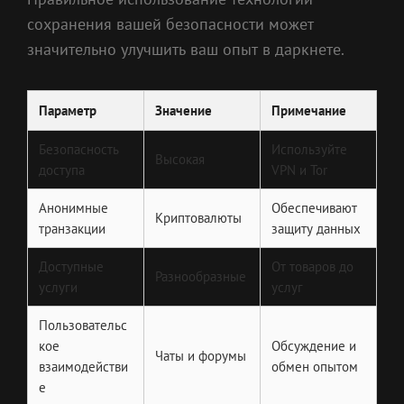
сохранения вашей безопасности может
значительно улучшить ваш опыт в даркнете.
Параметр
Значение
Примечание
Безопасность
Используйте
Высокая
доступа
VPN и Tor
Анонимные
Обеспечивают
Криптовалюты
транзакции
защиту данных
Доступные
От товаров до
Разнообразные
услуги
услуг
Пользовательс
кое
Обсуждение и
Чаты и форумы
взаимодействи
обмен опытом
е