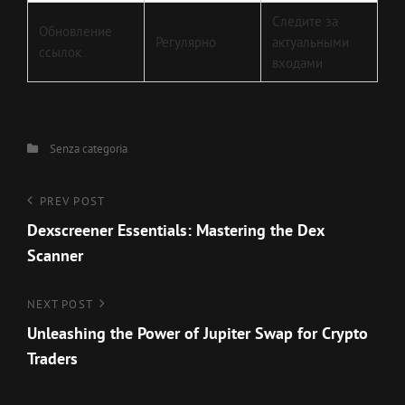
Следите за
Обновление
Регулярно
актуальными
ссылок
входами
Categories
Senza categoria
Navigazione
Previous
PREV POST
Post
Dexscreener Essentials: Mastering the Dex
articoli
Scanner
Next
NEXT POST
Post
Unleashing the Power of Jupiter Swap for Crypto
Traders