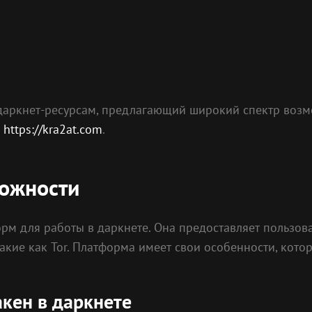
даркнет-ресурсам, предлагающий широкий спектр возмо
:
https://kra2at.com
.
можности
рм для работы в даркнете. Она предоставляет пользова
акие как Tor. Платформа имеет свои особенности, кото
акен в даркнете