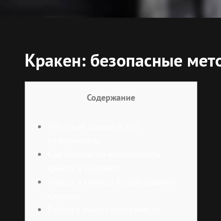
Кракен: безопасные мет
Содержание
Что такое кракен и его
возможности
Как безопасно использовать
кракен в даркнете
Плюсы и минусы использования
кракена
Работа с онион-ссылками на