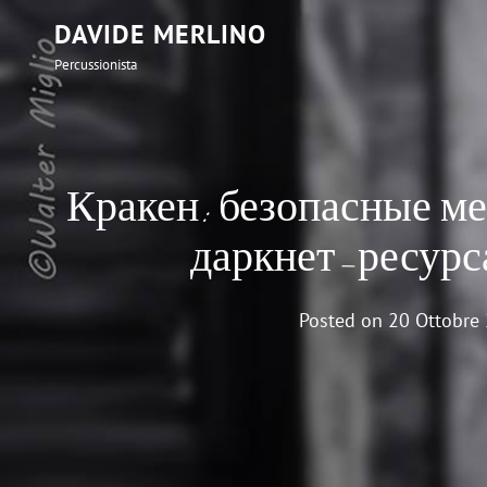
DAVIDE MERLINO
Percussionista
Кракен: безопасные ме
даркнет-ресур
Posted on
20 Ottobre