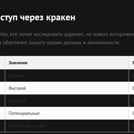
ступ через кракен
тех, кто хочет исследовать даркнет, но важна осторож
 обеспечит защиту ваших данных и анонимности.
Значение
Средняя
Высокий
Широкое
Потенциальные
Клиентская служба