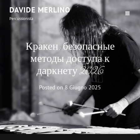
DAVIDE MERLINO
Percussionista
Кракен: безопасные
методы доступа к
даркнету 2026
Posted on
8 Giugno 2025