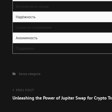
Безопасность входа
Надёжность
Скорость соединения
Анонимность
Поддержка
Categories
Senza categoria
Navigazione
Previous
PREV POST
Post
Unleashing the Power of Jupiter Swap for Crypto Tr
articoli