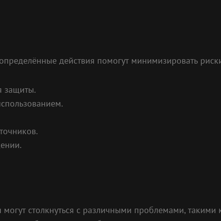
 определённые действия помогут минимизировать риски
я защиты.
использованием.
точников.
ении.
 могут столкнуться с различными проблемами, такими 