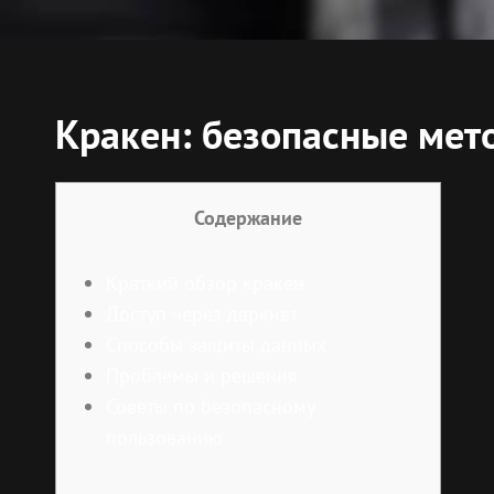
Кракен: безопасные мето
Содержание
Краткий обзор кракен
Доступ через даркнет
Способы защиты данных
Проблемы и решения
Советы по безопасному
пользованию