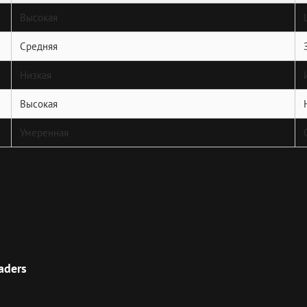
Высокая
Средняя
Низкая
Высокая
Умеренная
Next
Post
aders