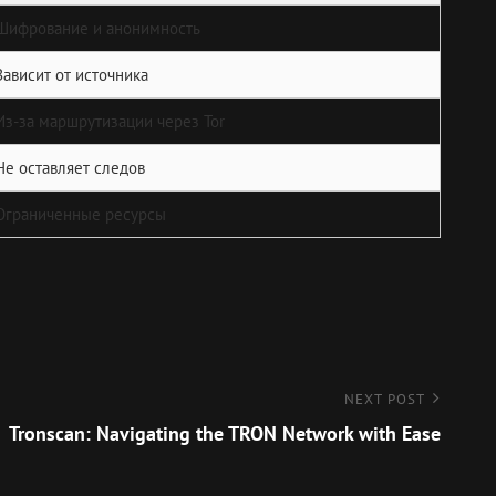
Шифрование и анонимность
Зависит от источника
Из-за маршрутизации через Tor
Не оставляет следов
Ограниченные ресурсы
NEXT POST
Tronscan: Navigating the TRON Network with Ease