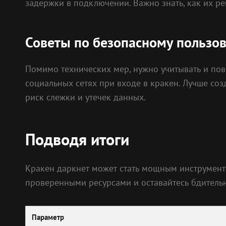
задержки в подключении. Важно знать, как их р
Советы по безопасному пользо
Помимо технических мер, нужно учитывать и пов
социальных сетях при входе в кракен. Лучше соз
риск слежки и утечек данных.
Подводя итоги
Кракен даркнет может стать мощным инструменто
проверенными ресурсами и оставайтесь бдительны
Параметр