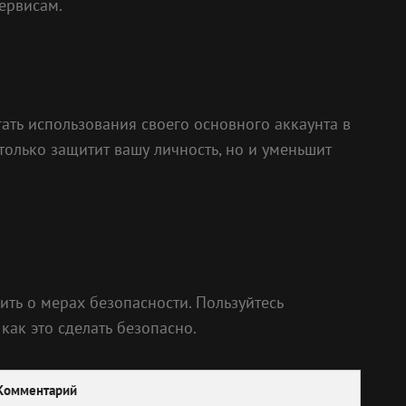
ервисам.
ать использования своего основного аккаунта в
только защитит вашу личность, но и уменьшит
ть о мерах безопасности. Пользуйтесь
как это сделать безопасно.
Комментарий