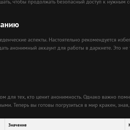
ешать, чтобы продолжать безопасный доступ к нужным с
ванию
еденческие аспекты. Настоятельно рекомендуется избег
дать анонимный аккаунт для работы в даркнете. Это не 
м для тех, кто ценит анонимность. Однако важно помни
ми. Теперь вы готовы погрузиться в мир кракен, зная, 
Значение