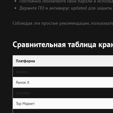
Постоянно обновляйте свои пароли и исполь
Держите ПО и антивирус updated для защиты 
Соблюдая эти простые рекомендации, пользовате
Сравнительная таблица крак
Платформа
Кракен
Рынок X
Сильвер
Тор Маркет