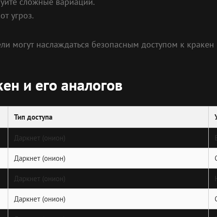
зуйте сложные вариации.
от угроз.
ли могут наслаждаться безопасным доступом к кракен и
ен и его аналогов
Тип доступа
Даркнет (онион)
Даркнет (онион)
Даркнет (онион)
Даркнет (онион)