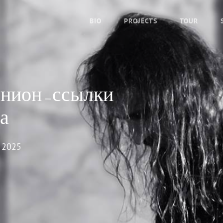
BIO
PROJECTS
TOUR
онион-ссылки
а
 2025