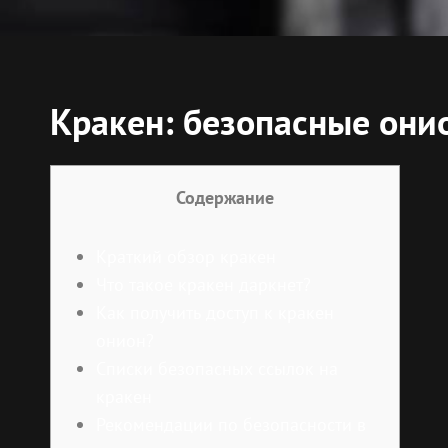
Кракен: безопасные они
Содержание
Краткий обзор кракен
Что такое кракен даркнет?
Как получить доступ к кракен
онион?
Списки безопасных ссылок на
кракен
Рекомендации по безопасности в