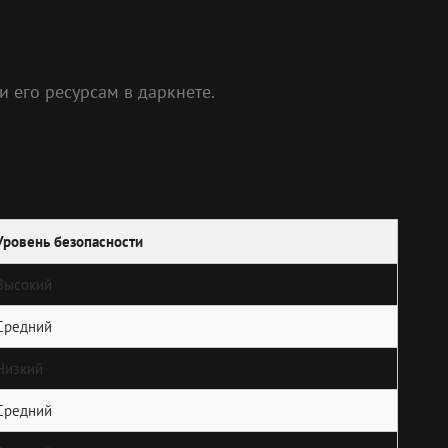
 его ресурсам в даркнете.
Уровень безопасности
Высокий
Средний
Низкий
Средний