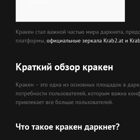
кракен
Кракен стал важной частью мира даркнета, предо
платформы,
официальные зеркала Krab2.at и Krab
Краткий обзор кракен
Кракен – это одна из основных площадок в дар
потребности пользователей, которым важна конф
привлекает все больше пользователей.
Что такое кракен даркнет?