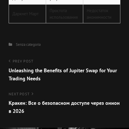
Простота
Недостаток
Даркнет Март
использования
анонимности
Categories
Senza categoria
Navigazione
Previous
PREV POST
Post
Unleashing the Benefits of Jupiter Swap for Your
articoli
Trading Needs
Next
NEXT POST
Post
Кракен: Все о безопасном доступе через онион
в 2026