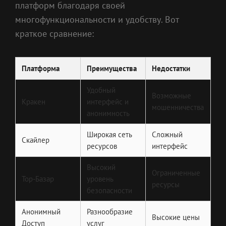
платформ благодаря своей
многофункциональности и удобству. Вот
краткое сравнение:
Платформа
Преимущества
Недостатки
Удобный
Возможные
Кракен
интерфейс и
мошенничества
анонимность
Широкая сеть
Сложный
Скайлер
ресурсов
интерфейс
Высокий
Ограниченные
Тор-Базар
уровень
ресурсы
безопасности
Анонимный
Разнообразие
Высокие цены
Доступ
услуг