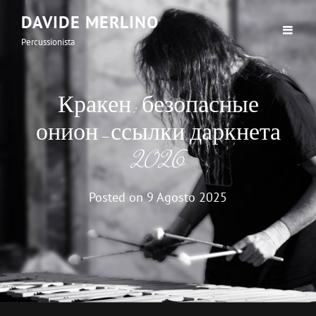
DAVIDE MERLINO
Percussionista
Кракен: безопасные
онион-ссылки даркнета
2026
Posted on
9 Agosto 2025