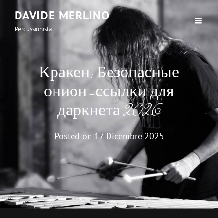
DAVIDE MERLINO
Percussionista
Кракен: Безопасные
онион-ссылки для
даркнета 2026
Posted on
17 Dicembre 2025