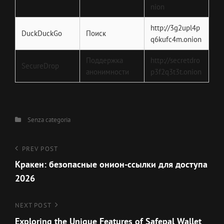
nion
http://3g2upl4p
DuckDuckGo
Поиск
q6kufc4m.onion
Поддержка
http://secretdro
SecureDrop
анонимности
p3f2q3t3t.onion
Categories
Senza categoria
Navigazione
Previous
PREV POST
Post
Кракен: безопасные онион-ссылки для доступа
articoli
2026
Next
NEXT POST
Post
Exploring the Unique Features of Safepal Wallet