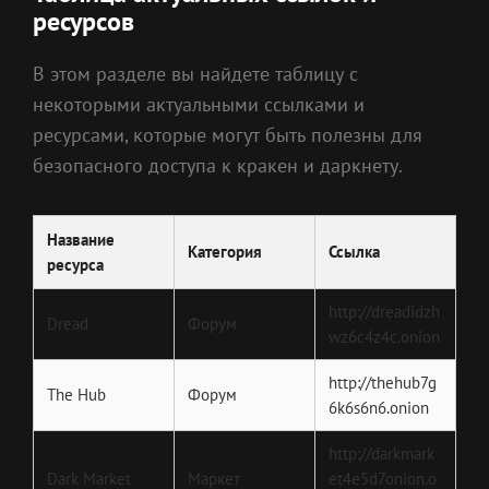
ресурсов
В этом разделе вы найдете таблицу с
некоторыми актуальными ссылками и
ресурсами, которые могут быть полезны для
безопасного доступа к кракен и даркнету.
Название
Категория
Ссылка
ресурса
http://dreadidzh
Dread
Форум
wz6c4z4c.onion
http://thehub7g
The Hub
Форум
6k6s6n6.onion
http://darkmark
Dark Market
Маркет
et4e5d7onion.o