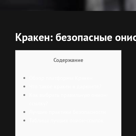
Кракен: безопасные они
Содержание
Обзор платформы Кракен
Что такое кракен в даркнете?
Как выбрать правильную онион-
ссылку?
Лучшие практики безопасности
Таблица лучших онион-ссылок