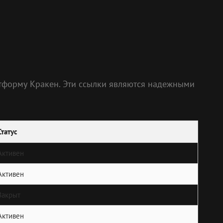
тформу Кракен. Эти ссылки являются надежными
Статус
Активен
Активен
Закрыт
Активен