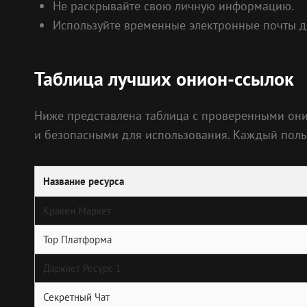
Не раскрывайте свою личную информацию.
Используйте временные электронные почты д
Таблица лучших онион-ссылок
Ниже представлена таблица с проверенными они
и безопасными для использования. Каждый поль
Название ресурса
Кракен Маркет
Тор Платформа
Даркнет Ресурс 1
Секретный Чат