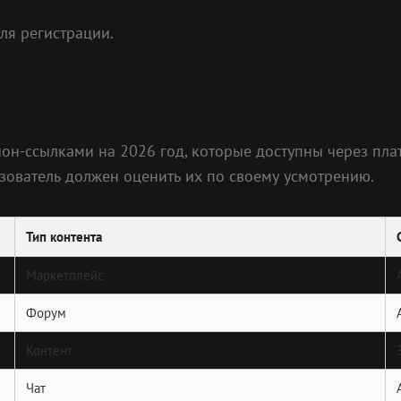
ля регистрации.
он-ссылками на 2026 год, которые доступны через пла
зователь должен оценить их по своему усмотрению.
Тип контента
Маркетплейс
Форум
Контент
Чат