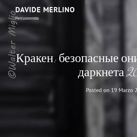
DAVIDE MERLINO
Percussionista
Кракен: безопасные он
даркнета 2
Posted on
19 Marzo 