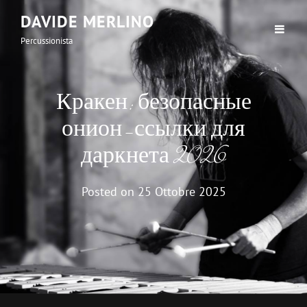
DAVIDE MERLINO
Percussionista
Кракен: безопасные
онион-ссылки для
даркнета 2026
Posted on
25 Ottobre 2025