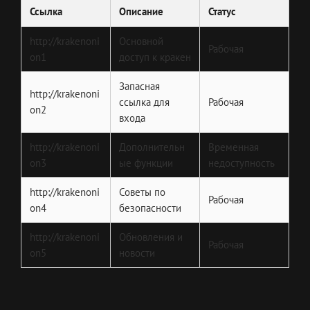
Ссылка
Описание
Статус
http://krakenoni
Основной
Рабочая
on1
доступ к кракен
Запасная
http://krakenoni
ссылка для
Рабочая
on2
входа
http://krakenoni
Дополнительн
Временная
on3
ые функции
недоступность
http://krakenoni
Советы по
Рабочая
on4
безопасности
http://krakenoni
Обновления и
Рабочая
on5
новости