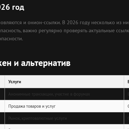
026 год
овляются и онион-ссылки. В 2026 году несколько из н
пасность, важно регулярно проверять актуальные ссылк
пасности.
кен и альтернатив
Услуги
Анонимные транзакции, участие в форумах
Продажа товаров и услуг
Рынок, криптовалютные услуги