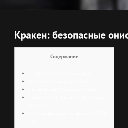
Кракен: безопасные они
Содержание
Краткое введение в Кракен
Что такое кракен даркнет?
Как использовать кракен онион
Безопасность при использовании
кракена
Актуальные онион-ссылки на 2026
год