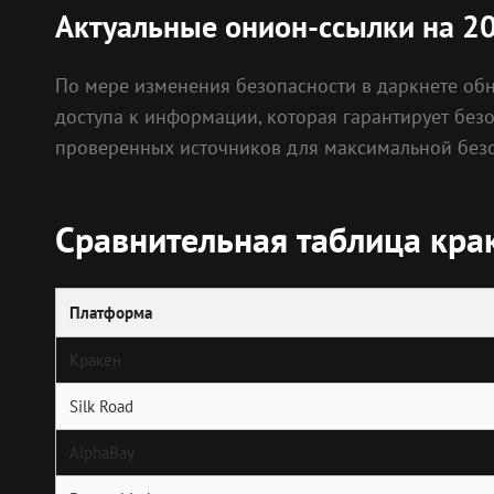
Актуальные онион-ссылки на 2
По мере изменения безопасности в даркнете обн
доступа к информации, которая гарантирует безо
проверенных источников для максимальной безо
Сравнительная таблица кра
Платформа
Кракен
Silk Road
AlphaBay