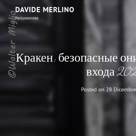
DAVIDE MERLINO
Percussionista
Кракен: безопасные он
входа 20
Posted on
28 Dicembre