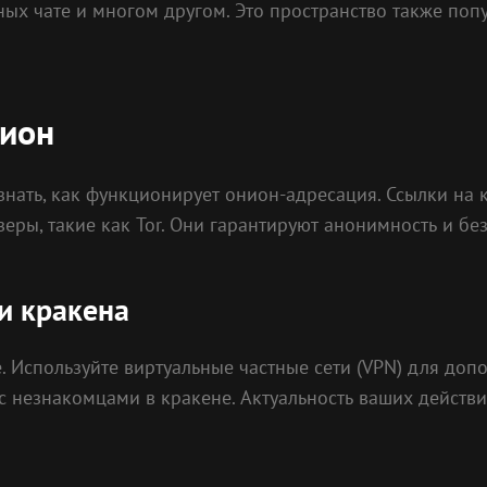
х чате и многом другом. Это пространство также поп
нион
ать, как функционирует онион-адресация. Ссылки на кр
еры, такие как Tor. Они гарантируют анонимность и бе
и кракена
. Используйте виртуальные частные сети (VPN) для до
с незнакомцами в кракене. Актуальность ваших действ