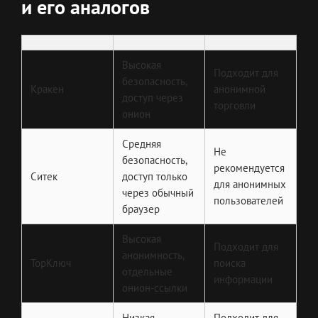
и его аналогов
Высокая
Подходит для
безопасность,
Кракен
анонимной
доступ через
торговли
онион
Средняя
Не
безопасность,
рекомендуется
Ситек
доступ только
для анонимных
через обычный
пользователей
браузер
Высокая
Подходит для
анонимность,
ТорКлюч
поиска
отдельные
информации
онион-ссылки
Низкая
Подходит для