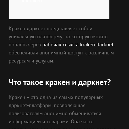
к кракен
Кракен даркнет представляет собой
уникальную платформу, на которую можно
попасть через
рабочая ссылка kraken darknet
,
обеспечивая анонимный доступ к различным
ресурсам и услугам.
Что такое кракен и даркнет?
Кракен – это одна из самых популярных
даркнет-платформ, позволяющая
пользователям анонимно обмениваться
информацией и товарами. Она часто