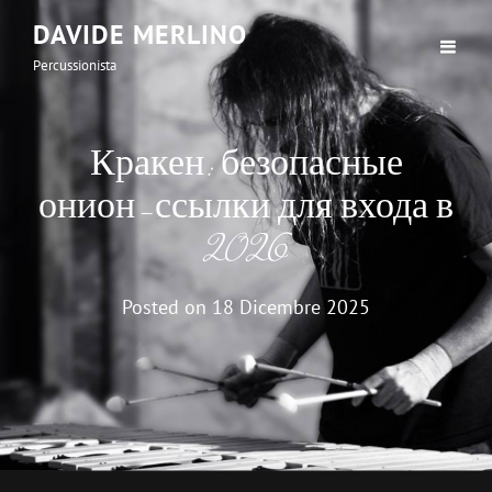
DAVIDE MERLINO
Percussionista
Кракен: безопасные
онион-ссылки для входа в
2026
Posted on
18 Dicembre 2025