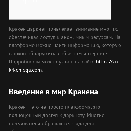
кракен
Кракен даркнет привлекает внимание многих,
обеспечивая доступ к анонимным ресурсам. На
платформе можно найти информацию, которую
сложно обнаружить в обычном интернете.
Подробности можно узнать на сайте
https://xn--
krken-sqa.com
.
Введение в мир Кракена
Кракен – это не просто платформа, это
полноценный доступ к даркнету. Многие
пользователи обращаются сюда для