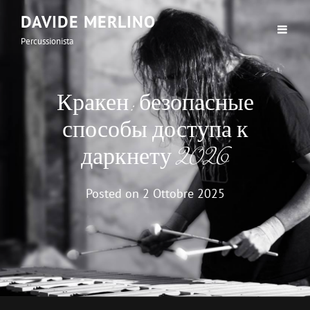
DAVIDE MERLINO
Percussionista
Кракен: безопасные
способы доступа к
даркнету 2026
Posted on
2 Ottobre 2025