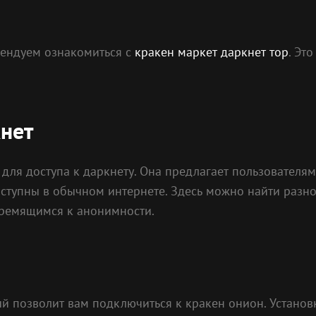
мендуем ознакомиться с
кракен маркет даркнет тор
. Эт
кнет
 для доступа к даркнету. Она предлагает пользователя
оступны в обычном интернете. Здесь можно найти разн
тремящимся к анонимности.
ый позволит вам подключиться к кракен онион. Установк