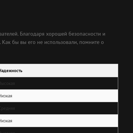
вателей. Благодаря хорошей безопасности и
 Как бы вы его не использовали, помните о
Надежность
Высокая
Низкая
Средняя
Низкая