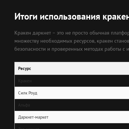
Итоги использования краке
Кракен даркнет – это не просто обычная платфо
множеству необходимых ресурсов, кракен станов
безопасности и проверенных методах работы с 
Ресурс
Кракен
Силк Роуд
Альфа
Даркнет-маркет