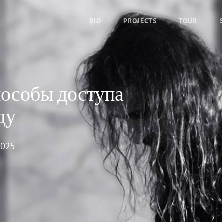
BIO
PROJECTS
TOUR
пособы доступа
ду
2025