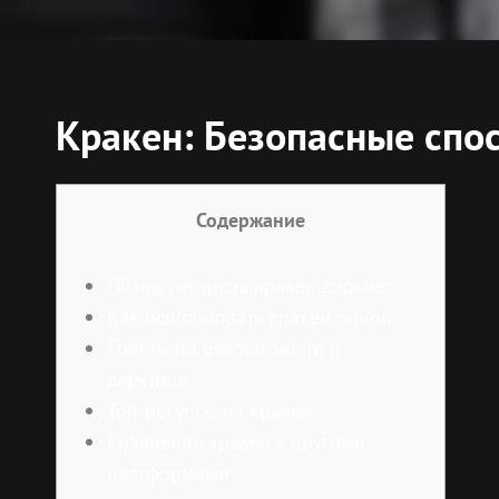
Кракен: Безопасные спос
Содержание
Обзор ресурсов кракен даркнет
Как использовать кракен онион
Советы по безопасности в
даркнете
Топ-ресурсы на кракен
Сравнение кракен с другими
платформами