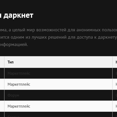
н даркнет
рма, а целый мир возможностей для анонимных пользо
ится одним из лучших решений для доступа к даркнету.
информацией.
Тип
Маркетплейс
Маркетплейс
Форум
Маркетплейс