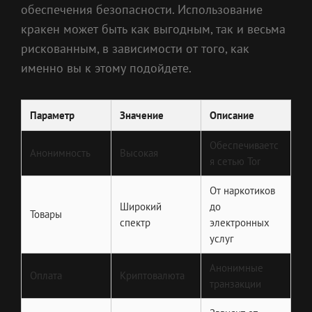
обеспечения безопасности. Использование
кракен может быть как выгодным, так и весьма
рискованным, в зависимости от того, как
именно вы к этому подойдете.
Параметр
Значение
Описание
Обеспечиваетс
Анонимность
Высокая
я сетью Tor
От наркотиков
Широкий
до
Товары
спектр
электронных
услуг
Анонимные
Оплата
Криптовалюта
транзакции