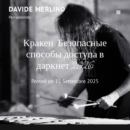
DAVIDE MERLINO
Percussionista
Кракен: Безопасные
способы доступа в
даркнет 2026
Posted on
15 Settembre 2025