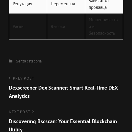
Зависит от
Репутация
Переменная
продавца
Мошенничеств
Риски
Высоки
о и
безопасность
Categories
Senza categoria
Navigazione
Previous
PREV POST
Post
Dexscreener Dex Scanner: Smart Real-Time DEX
articoli
Analytics
Next
NEXT POST
Post
Discovering Bscscan: Your Essential Blockchain
Utility