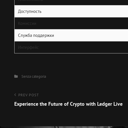
Доступность
Комиссии
Служба поддержки
Интерфейс
Categories
Senza categoria
Navigazione
Previous
PREV POST
Post
Experience the Future of Crypto with Ledger Live
articoli