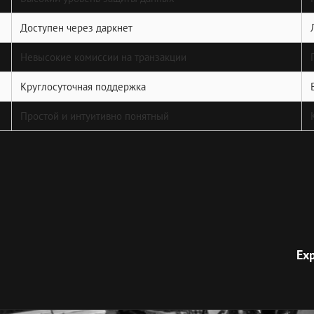
Доступен через даркнет
Невысокие комиссии на транзакции
Круглосуточная поддержка
Простой и интуитивно понятный
Next
Post
Exp