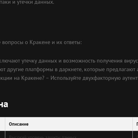
аки и утечки данных.
вопросы о Кракене и их ответы:
ключают утечку данных и возможность получения вирус
уют другие платформы в даркнете, которые предлагают 
акции на Кракене? – Используйте двухфакторную ауте
на
Описание
Высокий уровень защиты данных