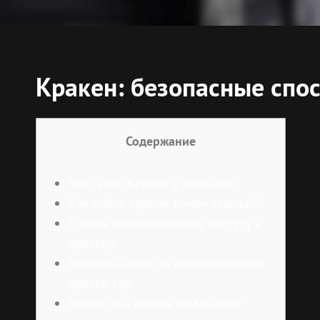
Кракен: безопасные спо
Содержание
Что такое Кракен в даркнете?
Как найти кракен онион ссылки?
Советы по безопасному доступу к
кракену
Рекомендации по использованию
кракен тор
Вопросы и ответы по Кракену