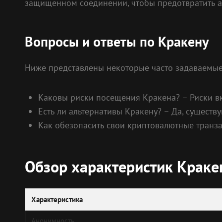
защищенном соединении, чтобы предотвратить ат
Вопросы и ответы по Кракену
Ниже представлены некоторые часто задаваемые 
Каковы риски посещения Кракена? – Риски в
Есть ли альтернативы Кракену? – Да, существ
Как обезопасить свои криптовалютные транз
Обзор характеристик Краке
Характеристика
Анонимность