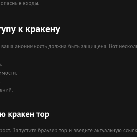
зопасные входы.
упу к кракену
 ваша анонимность должна быть защищена. Вот несколь
.
имости.
.
ений.
ю кракен тор
ст. Запустите браузер тор и введите актуальную ссылк