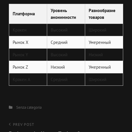
Уровень
Разнообразие
Платформа
анонимности
товаров
Кракен
Высокий
Широкий
Рынок Х
Средний
Умеренный
Рынок Y
Высокий
Низкий
Рынок Z
Низкий
Умеренный
Кракен А
Средний
Широкий
Categories
Senza categoria
Navigazione
Previous
PREV POST