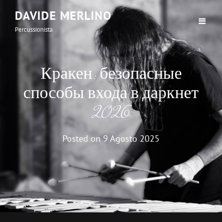
DAVIDE MERLINO
Percussionista
Кракен: безопасные
способы входа в даркнет
2026
Posted on
9 Agosto 2025